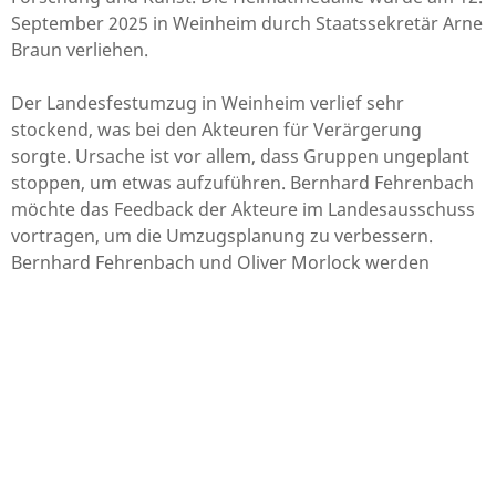
September 2025 in Weinheim durch Staatssekretär Arne
Braun verliehen.
Der Landesfestumzug in Weinheim verlief sehr
stockend, was bei den Akteuren für Verärgerung
sorgte. Ursache ist vor allem, dass Gruppen ungeplant
stoppen, um etwas aufzuführen. Bernhard Fehrenbach
möchte das Feedback der Akteure im Landesausschuss
vortragen, um die Umzugsplanung zu verbessern.
Bernhard Fehrenbach und Oliver Morlock werden
diesen Punkt auch bei der nächsten
Lenkungsausschusssitzung für die Heimattage
Oberkirch vorbringen.
Vom 26.06. bis 28.06.2026 wird in Oberkirch die
Mundartmesse DIALECTA_26 stattfinden, die Teil der
Heimattage Baden-Württemberg ist. Die Veranstaltung
wird vom Dachverband der Dialekte Baden-